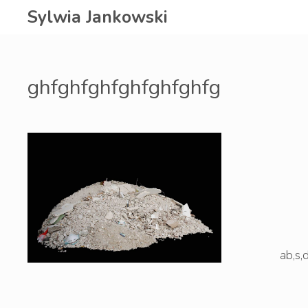
Zum
Sylwia Jankowski
Inhalt
springen
ghfghfghfghfghfghfg
ab,s,