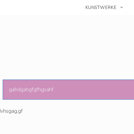
KUNSTWERKE
gahdgahgfgfhgsahf
dvhsgag,gf