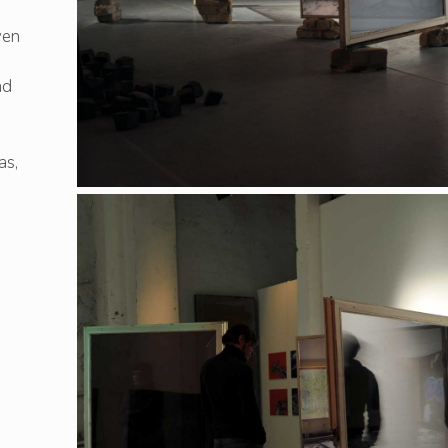
ven
nd
as,