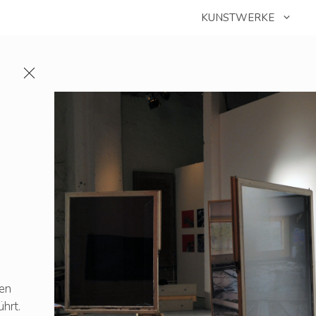
KUNSTWERKE
den
hrt.